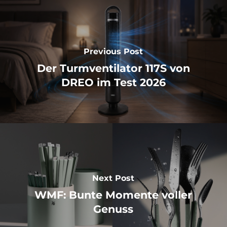
Previous Post
Der Turmventilator 117S von
DREO im Test 2026
Next Post
WMF: Bunte Momente voller
Genuss