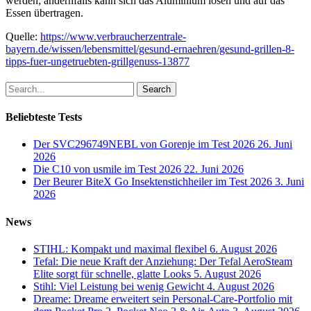
werden; andernfalls kann sich das Aluminium lösen und auf das
Essen übertragen.
Quelle:
https://www.verbraucherzentrale-
bayern.de/wissen/lebensmittel/gesund-ernaehren/gesund-grillen-8-
tipps-fuer-ungetruebten-grillgenuss-13877
Search
Beliebteste Tests
Der SVC296749NEBL von Gorenje im Test 2026
26. Juni
2026
Die C10 von usmile im Test 2026
22. Juni 2026
Der Beurer BiteX Go Insektenstichheiler im Test 2026
3. Juni
2026
News
STIHL: Kompakt und maximal flexibel
6. August 2026
Tefal: Die neue Kraft der Anziehung: Der Tefal AeroSteam
Elite sorgt für schnelle, glatte Looks
5. August 2026
Stihl: Viel Leistung bei wenig Gewicht
4. August 2026
Dreame: Dreame erweitert sein Personal-Care-Portfolio mit