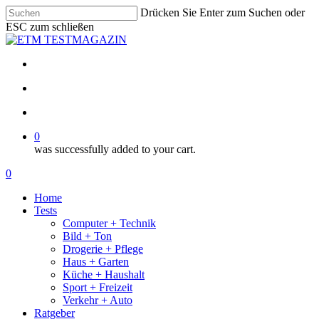
Skip
Drücken Sie Enter zum Suchen oder
to
ESC zum schließen
main
Close
content
Search
facebook
email
search
account
0
was successfully added to your cart.
Menu
search
account
0
Menu
Home
Tests
Computer + Technik
Bild + Ton
Drogerie + Pflege
Haus + Garten
Küche + Haushalt
Sport + Freizeit
Verkehr + Auto
Ratgeber