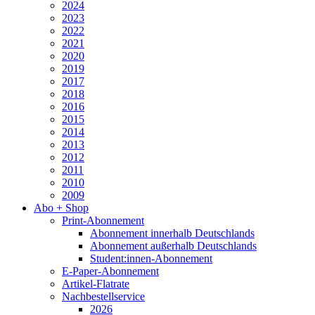
2024
2023
2022
2021
2020
2019
2017
2018
2016
2015
2014
2013
2012
2011
2010
2009
Abo + Shop
Print-Abonnement
Abonnement innerhalb Deutschlands
Abonnement außerhalb Deutschlands
Student:innen-Abonnement
E-Paper-Abonnement
Artikel-Flatrate
Nachbestellservice
2026