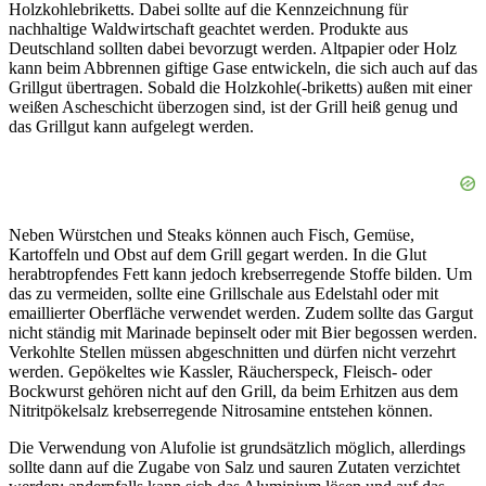
Holzkohlebriketts. Dabei sollte auf die Kennzeichnung für
nachhaltige Waldwirtschaft geachtet werden. Produkte aus
Deutschland sollten dabei bevorzugt werden. Altpapier oder Holz
kann beim Abbrennen giftige Gase entwickeln, die sich auch auf das
Grillgut übertragen. Sobald die Holzkohle(-briketts) außen mit einer
weißen Ascheschicht überzogen sind, ist der Grill heiß genug und
das Grillgut kann aufgelegt werden.
Neben Würstchen und Steaks können auch Fisch, Gemüse,
Kartoffeln und Obst auf dem Grill gegart werden. In die Glut
herabtropfendes Fett kann jedoch krebserregende Stoffe bilden. Um
das zu vermeiden, sollte eine Grillschale aus Edelstahl oder mit
emaillierter Oberfläche verwendet werden. Zudem sollte das Gargut
nicht ständig mit Marinade bepinselt oder mit Bier begossen werden.
Verkohlte Stellen müssen abgeschnitten und dürfen nicht verzehrt
werden. Gepökeltes wie Kassler, Räucherspeck, Fleisch- oder
Bockwurst gehören nicht auf den Grill, da beim Erhitzen aus dem
Nitritpökelsalz krebserregende Nitrosamine entstehen können.
Die Verwendung von Alufolie ist grundsätzlich möglich, allerdings
sollte dann auf die Zugabe von Salz und sauren Zutaten verzichtet