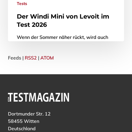
Tests
Der Windi Mini von Levoit im
Test 2026
Wenn der Sommer näher rückt, wird auch
die Suche nach einem leisen, kompakten und
sparsamen Ventilator wieder aktuell.
Feeds |
RSS2
|
ATOM
Gerade in Arbeitszimmern (Home Offices),
Schlafzimmern oder…
27. Mai 2026
Dortmunder Str. 12
58455 Witten
Deutschland