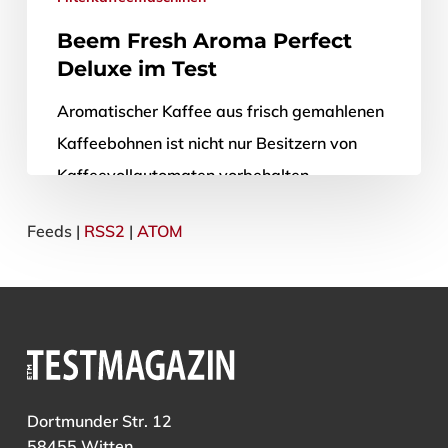
Beem Fresh Aroma Perfect
Deluxe im Test
Aromatischer Kaffee aus frisch gemahlenen
Kaffeebohnen ist nicht nur Besitzern von
Kaffeevollautomaten vorbehalten.
Kaffeefiltermaschinen mit integriertem
Feeds |
RSS2
|
ATOM
Mahlwerk sorgen auch für den frischen
Kaffeegenuss. So wie…
25. Oktober 2011
Dortmunder Str. 12
58455 Witten