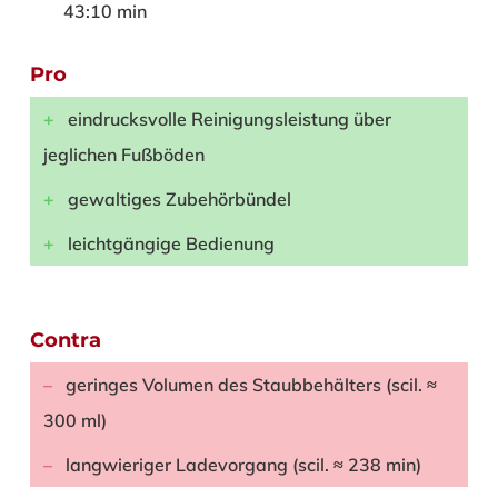
43:10 min
Pro
eindrucksvolle Reinigungsleistung über
jeglichen Fußböden
gewaltiges Zubehörbündel
leichtgängige Bedienung
Contra
geringes Volumen des Staubbehälters (scil. ≈
300 ml)
langwieriger Ladevorgang (scil. ≈ 238 min)