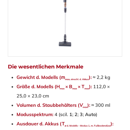
Die wesentlichen Merkmale
Gewicht d. Modells (
m
):
≈ 2,2 kg
max, einschl. d. Akkus
Größe d. Modells (H
× B
× ​T
):
112,0 ×
max
max
max
25,0 × 23,0 cm
Volumen d. Staubbehälters (
V
):
≈ 300 ml
max
Modusspektrum:
4 (scil.
1
;
2
;
3
;
Auto
)
Ausdauer d. Akkus (T
):
⌀ d. Modells – Modus
1
, m. Fußbodendüse