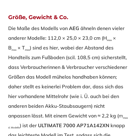
Größe, Gewicht & Co.
Die Maße des Modells von
AEG
ähneln denen vieler
anderer Modelle: 112,0 × 25,0 × 23,0 cm (H
×
max
B
× T
) sind es hier, wobei der Abstand des
max
max
Handteils zum Fußboden (scil. 108,5 cm) sicherstellt,
dass Verbraucherinnen & Verbraucher verschiedener
Größen das Modell mühelos handhaben können;
daher stellt es keinerlei Problem dar, dass sich das
hier vorhandene Mittelrohr (wie i. Ü. auch bei den
anderen beiden Akku-Staubsaugern) nicht
anpassen lässt. Mit einem Gewicht von ≈ 2,2 kg (
m
max
) ist der
ULTIMATE 7000 AP71A142XN
knapp
d. Modells
das leichteste Modell im Test, sodass sich die