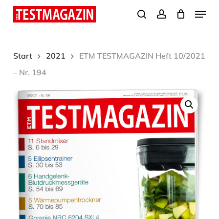
Skip
Menu
search
account
to
Close
main
Menu
content
Start
2021
ETM TESTMAGAZIN Heft 10/2021
– Nr. 194