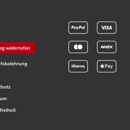
ag widerrufen
fsbelehrung
chutz
sum
freiheit