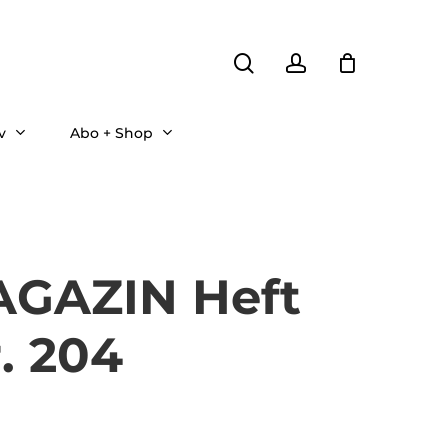
search
account
v
Abo + Shop
GAZIN Heft
. 204