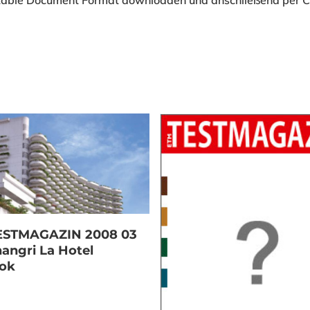
able Document Format downloaden und anschließend per Co
Download
ESTMAGAZIN 2008 03
hangri La Hotel
ok