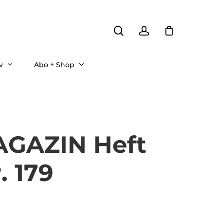
search
account
v
Abo + Shop
GAZIN Heft
. 179