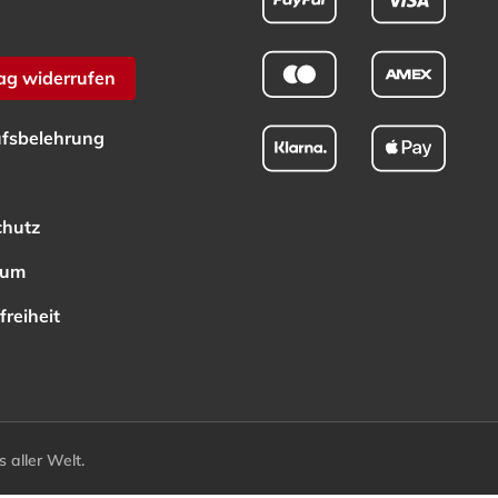
ag widerrufen
fsbelehrung
chutz
sum
freiheit
aller Welt.