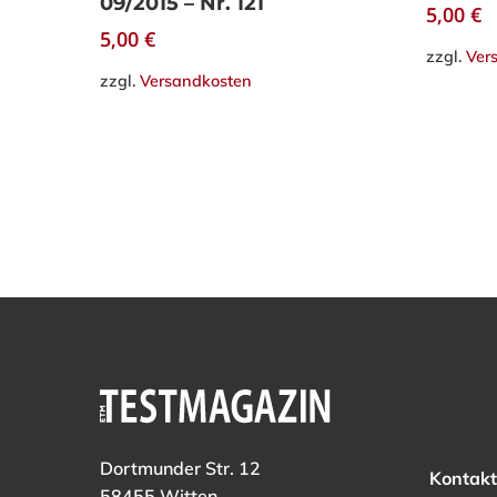
09/2015 – Nr. 121
5,00
€
5,00
€
zzgl.
Ver
zzgl.
Versandkosten
Dortmunder Str. 12
Kontakt
58455 Witten