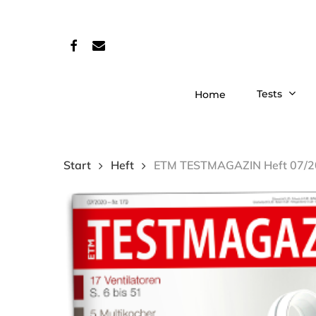
Skip
to
facebook
email
main
content
Tests
Home
Start
Heft
ETM TESTMAGAZIN Heft 07/20