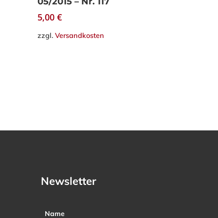
05/2015 – Nr. 117
5,00
€
zzgl.
Versandkosten
Newsletter
Name