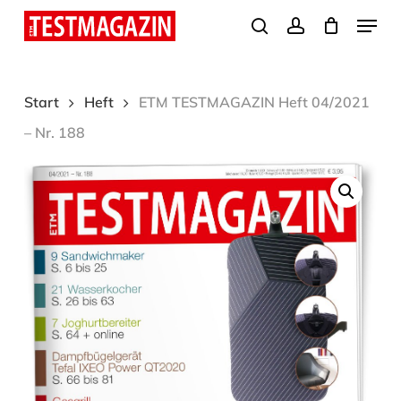
Skip
Menu
search
account
to
Close
main
Menu
content
Start
Heft
ETM TESTMAGAZIN Heft 04/2021
– Nr. 188