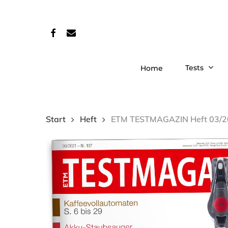
Skip
to
facebook
email
main
content
Tests
Home
Start
Heft
ETM TESTMAGAZIN Heft 03/20