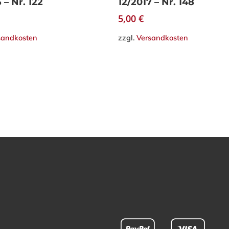
 – Nr. 122
12/2017 – Nr. 148
5,00
€
sandkosten
zzgl.
Versandkosten