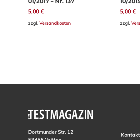
01/2017 – Nr. 137
10/2015
5,00
€
5,00
€
zzgl.
Versandkosten
zzgl.
Ver
Dortmunder Str. 12
Kontakt
58455 Witten