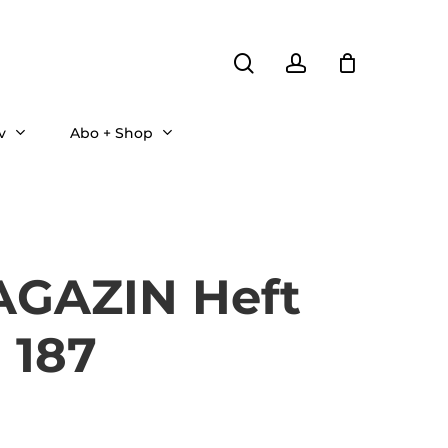
search
account
v
Abo + Shop
GAZIN Heft
. 187