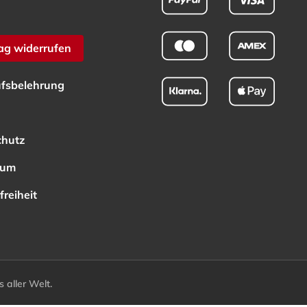
ag widerrufen
fsbelehrung
chutz
sum
freiheit
aller Welt.