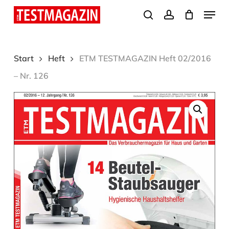
Skip
Menu
search
account
to
Close
main
Menu
content
Start
Heft
ETM TESTMAGAZIN Heft 02/2016
– Nr. 126