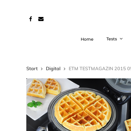
Skip
to
facebook
email
main
content
Tests
Home
Start
Digital
ETM TESTMAGAZIN 2015 05 