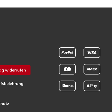
ag widerrufen
fsbelehrung
chutz