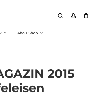
search
account
v
Abo + Shop
GAZIN 2015
eleisen