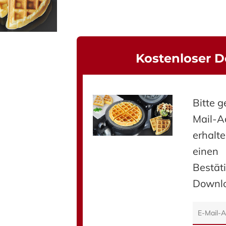
ließen.
Kostenloser 
Bitte g
Mail-Ad
erhalt
einen
Bestät
Downl