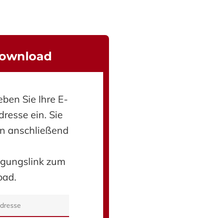
Download
eben Sie Ihre E-
resse ein. Sie
en anschließend
igungslink zum
oad.