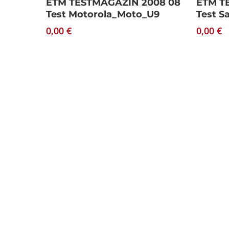
ETM TESTMAGAZIN 2008 08
ETM T
Test Motorola_Moto_U9
Test S
0,00
€
0,00
€