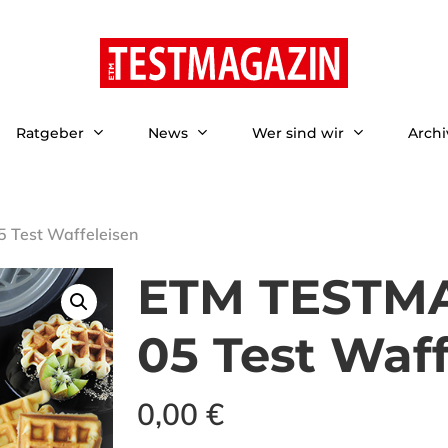
Ratgeber
News
Wer sind wir
Archi
Test Waffeleisen
ETM TESTMA
05 Test Waff
0,00
€