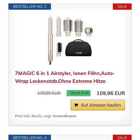
BESTSELLER NO. 3
SALE
7MAGIC 6 in 1 Airstyler, Ionen Föhn,Auto-
Wrap Lockenstab,Ohne Extreme Hitze
109,96 EUR
139,89 EUR
−29,93 EUR
Auf Amazon kaufen
Preis inkl. MwSt., zzgl. Versandkosten
BESTSELLER NO. 4
SALE