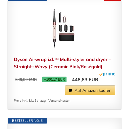
Dyson Airwrap i.d.™ Multi-styler and dryer –
Straight+Wavy (Ceramic Pink/Roségold)
448,83 EUR
549,00 EUR
−100,17 EUR
Auf Amazon kaufen
Preis inkl. MwSt., zzgl. Versandkosten
BESTSELLER NO. 5