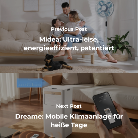
Previous Post
Midea: Ultra-leise,
energieeffizient, patentiert
Next Post
Dreame: Mobile Klimaanlage für
heiße Tage