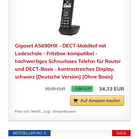
Gigaset AS690HX - DECT-Mobilteil mit
Ladeschale - Fritzbox-kompatibel -
hochwertiges Schnurloses Telefon für Router
und DECT-Basis - kontrastreiches Display,
schwarz [Deutsche Version] [Ohne Basis]
34,33 EUR
39,99 EUR
−5,66 EUR
Auf Amazon kaufen
Preis inkl. MwSt., zzgl. Versandkosten
BESTSELLER NO. 5
SALE