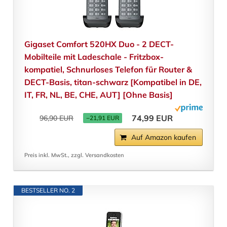
Gigaset Comfort 520HX Duo - 2 DECT-
Mobilteile mit Ladeschale - Fritzbox-
kompatiel, Schnurloses Telefon für Router &
DECT-Basis, titan-schwarz [Kompatibel in DE,
IT, FR, NL, BE, CHE, AUT] [Ohne Basis]
74,99 EUR
96,90 EUR
−21,91 EUR
Auf Amazon kaufen
Preis inkl. MwSt., zzgl. Versandkosten
BESTSELLER NO. 2